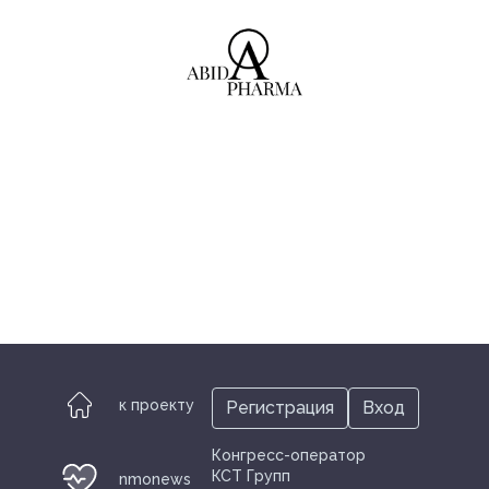
к проекту
Регистрация
Вход
Конгресс-оператор
КСТ Групп
nmonews