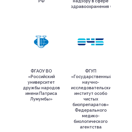
РФ
надзору в сфере
здравоохранения (Росздрав
ФГАОУ ВО
ФГУП
«Российский
«Государственный
университет
научно-
дружбы народов
исследовательский
имени Патриса
институт особо
Лумумбы»
чистых
биопрепаратов»
Федерального
медико-
биологического
агентства